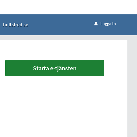
Logga in
hultsfred.se
u
Starta e-tjänsten