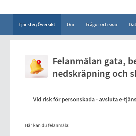
Välkommen
till
e-
Tjänster/Översikt
Om
Frågor och svar
Da
tjänster
-
Hultfreds
kommun
Felanmälan gata, be
nedskräpning och s
Vid risk för personskada - avsluta e-tjän
Här kan du felanmäla: