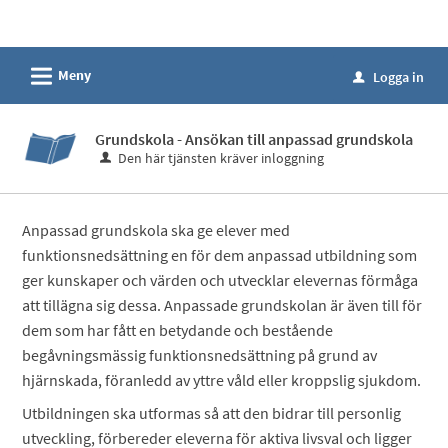
Välkommen
till
e-
L
Meny
Logga in
u
tjänster
-
Grundskola - Ansökan till anpassad grundskola
Hultfreds
Den här tjänsten kräver inloggning
kommun
Anpassad grundskola ska ge elever med
funktionsnedsättning en för dem anpassad utbildning som
ger kunskaper och värden och utvecklar elevernas förmåga
att tillägna sig dessa. Anpassade grundskolan är även till för
dem som har fått en betydande och bestående
begåvningsmässig funktionsnedsättning på grund av
hjärnskada, föranledd av yttre våld eller kroppslig sjukdom.
Utbildningen ska utformas så att den bidrar till personlig
utveckling, förbereder eleverna för aktiva livsval och ligger