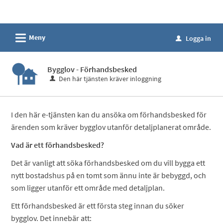
Välkommen
till
e-
L
Meny
Logga in
u
tjänster
-
Bygglov - Förhandsbesked
Hultfreds
Den här tjänsten kräver inloggning
kommun
I den här e-tjänsten kan du ansöka om förhandsbesked för
ärenden som kräver bygglov utanför detaljplanerat område.
Vad är ett förhandsbesked?
Det är vanligt att söka förhandsbesked om du vill bygga ett
nytt bostadshus på en tomt som ännu inte är bebyggd, och
som ligger utanför ett område med detaljplan.
Ett förhandsbesked är ett första steg innan du söker
bygglov. Det innebär att: